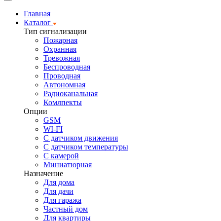
Главная
Каталог
Тип сигнализации
Пожарная
Охранная
Тревожная
Беспроводная
Проводная
Автономная
Радиоканальная
Комлпекты
Опции
GSM
WI-FI
С датчиком движения
С датчиком температуры
С камерой
Миниатюрная
Назначение
Для дома
Для дачи
Для гаража
Частный дом
Для квартиры