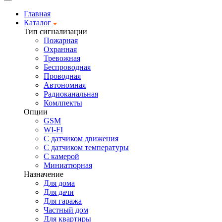
Главная
Каталог
Тип сигнализации
Пожарная
Охранная
Тревожная
Беспроводная
Проводная
Автономная
Радиоканальная
Комлпекты
Опции
GSM
WI-FI
С датчиком движения
С датчиком температуры
С камерой
Миниатюрная
Назначение
Для дома
Для дачи
Для гаража
Частный дом
Для квартиры